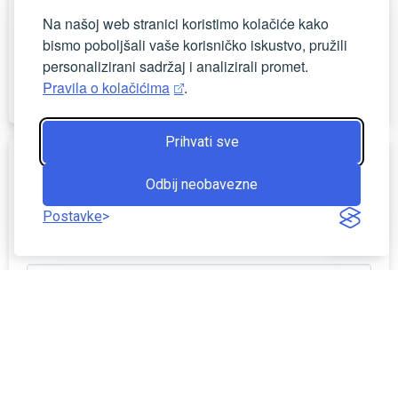
Na našoj web stranici koristimo kolačiće kako
bismo poboljšali vaše korisničko iskustvo, pružili
personalizirani sadržaj i analizirali promet.
Pravila o kolačićima
.
Prihvati sve
Pojam pretraživanja
Odbij neobavezne
Postavke
Unesite dio naziva ili šifre artikla
Brand
Promotivna ponuda
Rasprodaja
Novo u ponudi