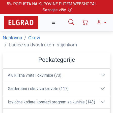
5% POPUSTA NA KUPOVINE PUTEM WEBSHOPA!
Saznajte više
Naslovna
Okovi
Ladice sa dvostrukom stijenkom
Podkategorije
Alu klizna vrata i okvirnice (70)
Garderobni i okov za krevete (117)
Izvlačne košare i prateći program za kuhinje (143)