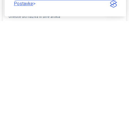
Postavke
Unesite dio naziva ili šifre artikla
Boja
Brand
Materijal
Promotivna ponuda
Rasprodaja
Novo u ponudi
Sortiraj po