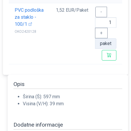
PVC podloška
1,52 EUR/Paket
-
za staklo -
100/1
OKO2420128
+
paket
Opis
Širina (Š): 597 mm
Visina (V/H): 39 mm
Dodatne informacije