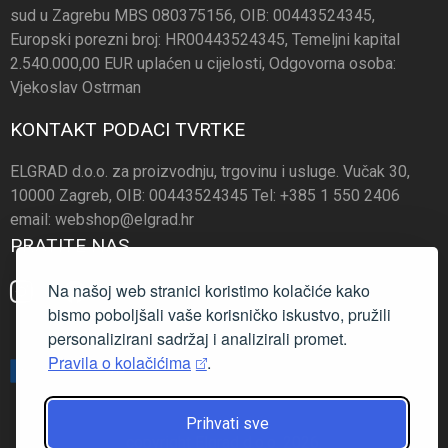
sud u Zagrebu MBS 080375156, OIB: 00443524345,
Europski porezni broj: HR00443524345, Temeljni kapital
2.540.000,00 EUR uplaćen u cijelosti, Odgovorna osoba:
Vjekoslav Ostrman
KONTAKT PODACI TVRTKE
ELGRAD d.o.o. za proizvodnju, trgovinu i usluge. Vučak 30,
10000 Zagreb, OIB: 00443524345 Tel: +385 1 550 2406
email: webshop@elgrad.hr
PRATITE NAS
Na našoj web stranici koristimo kolačiće kako
bismo poboljšali vaše korisničko iskustvo, pružili
personalizirani sadržaj i analizirali promet.
Pravila o kolačićima
.
Prihvati sve
copyright Elgrad d.o.o. 2026.