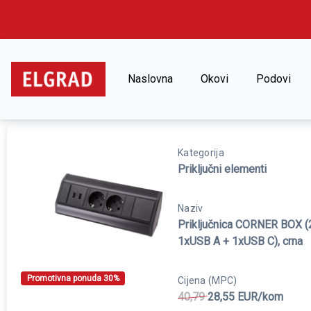
Naslovna
Okovi
Podovi
Naslovna
Okovi
Priključni elementi
Priključni
Kategorija
Priključni elementi
Naziv
Priključnica CORNER BOX (
1xUSB A + 1xUSB C), crna
Promotivna ponuda 30%
Cijena (MPC)
40,79
28,55 EUR/kom