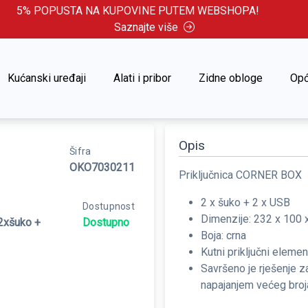
5% POPUSTA NA KUPOVINE PUTEM WEBSHOPA!
Saznajte više
Kućanski uređaji
Alati i pribor
Zidne obloge
Opć
ca CORNER BOX (2xšuko + 1xUSB A + 1xUSB C), crna
Opis
Šifra
OKO7030211
Priključnica CORNER BOX
2 x šuko + 2 x USB
Dostupnost
Dimenzije: 232 x 100
2xšuko +
Dostupno
Boja: crna
Kutni priključni eleme
Savršeno je rješenje z
napajanjem većeg broj