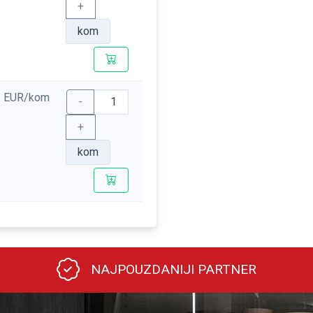
+
kom
6 EUR/kom
-
+
kom
NAJPOUZDANIJI PARTNER