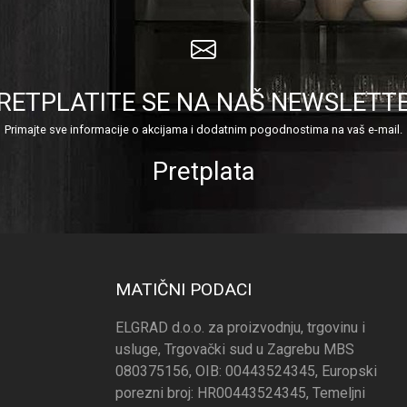
RETPLATITE SE NA NAŠ NEWSLETT
Primajte sve informacije o akcijama i dodatnim pogodnostima na vaš e-mail.
Pretplata
MATIČNI PODACI
ELGRAD d.o.o. za proizvodnju, trgovinu i
usluge, Trgovački sud u Zagrebu MBS
080375156, OIB: 00443524345, Europski
porezni broj: HR00443524345, Temeljni