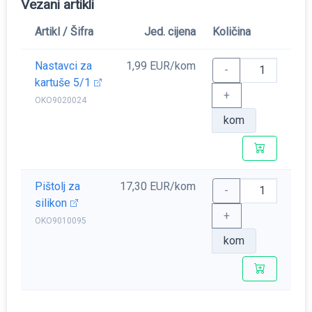
Vezani artikli
Artikl / Šifra
Jed. cijena
Količina
Nastavci za
1,99 EUR/kom
-
kartuše 5/1
+
OKO9020024
kom
Pištolj za
17,30 EUR/kom
-
silikon
+
OKO9010095
kom