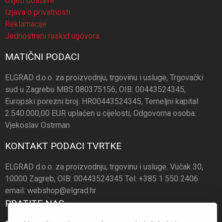
Uvjeti dostave
Izjava o privatnosti
Reklamacije
Jednostrani raskid ugovora
MATIČNI PODACI
ELGRAD d.o.o. za proizvodnju, trgovinu i usluge, Trgovački
sud u Zagrebu MBS 080375156, OIB: 00443524345,
Europski porezni broj: HR00443524345, Temeljni kapital
2.540.000,00 EUR uplaćen u cijelosti, Odgovorna osoba:
Vjekoslav Ostrman
KONTAKT PODACI TVRTKE
ELGRAD d.o.o. za proizvodnju, trgovinu i usluge. Vučak 30,
10000 Zagreb, OIB: 00443524345 Tel: +385 1 550 2406
email: webshop@elgrad.hr
PRATITE NAS