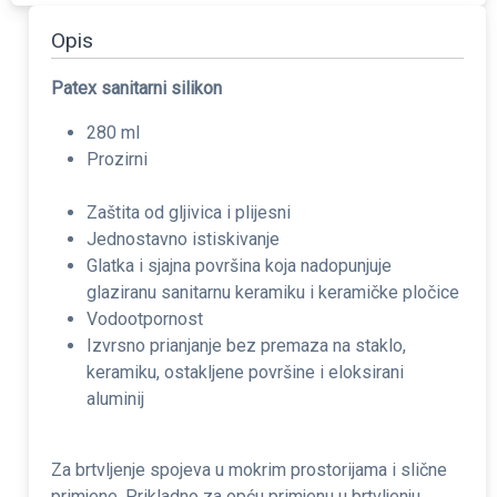
Opis
Patex sanitarni silikon
280 ml
Prozirni
Za
š
tita od gljivica i plijesni
Jednostavno istiskivanje
Glatka i sjajna povr
š
ina koja nadopunjuje
glaziranu sanitarnu keramiku i keramičke pločice
Vodootpornost
Izvrsno prianjanje bez premaza na staklo,
keramiku, ostakljene povr
š
ine i eloksirani
aluminij
Za brtvljenje spojeva u mokrim prostorijama i slične
primjene. Prikladno za opću primjenu u brtvljenju.