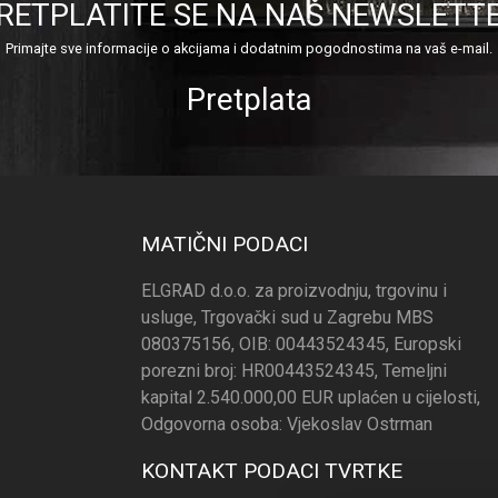
RETPLATITE SE NA NAŠ NEWSLETT
Primajte sve informacije o akcijama i dodatnim pogodnostima na vaš e-mail.
Pretplata
MATIČNI PODACI
ELGRAD d.o.o. za proizvodnju, trgovinu i
usluge, Trgovački sud u Zagrebu MBS
080375156, OIB: 00443524345, Europski
porezni broj: HR00443524345, Temeljni
kapital 2.540.000,00 EUR uplaćen u cijelosti,
Odgovorna osoba: Vjekoslav Ostrman
KONTAKT PODACI TVRTKE