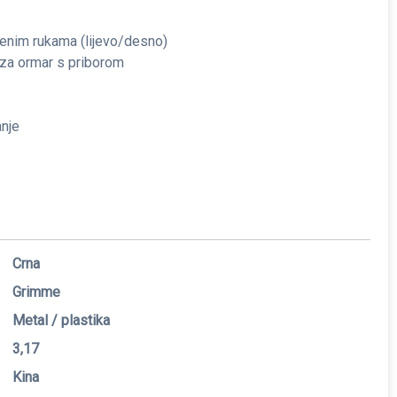
ljenim rukama (lijevo/desno)
 za ormar s priborom
anje
Crna
Grimme
Metal / plastika
3,17
Kina