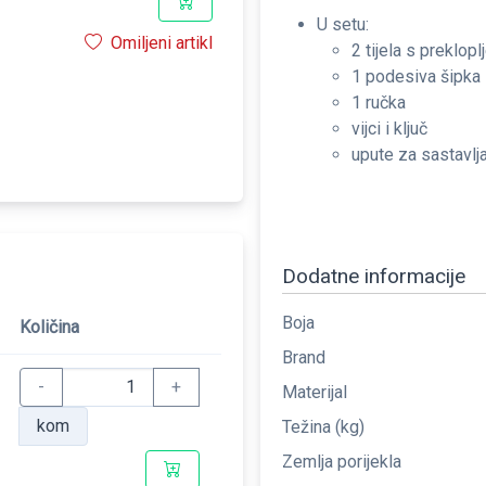
U setu:
Omiljeni artikl
2 tijela s preklop
1 podesiva šipka
1 ručka
vijci i ključ
upute za sastavlj
Dodatne informacije
Boja
Količina
Brand
-
+
Materijal
kom
Težina (kg)
Zemlja porijekla