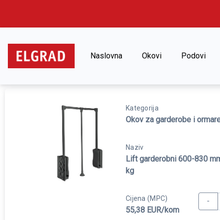
Naslovna
Okovi
Podovi
Naslovna
Okovi
Okov za garderobe i ormare
Kategorija
Okov za garderobe i ormar
Naziv
Lift garderobni 600-830 mm
kg
Cijena (MPC)
-
55,38 EUR/kom