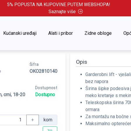
5% POPUSTA NA KUPOVINE PUTEM WEBSHOPA!
Saznajte više
Kućanski uređaji
Alati i pribor
Zidne obloge
Opć
Lift garderobni 600-830 mm, crni, 18-20 kg
Opis
Šifra
e
OKO2810140
Garderobni lift - vješ
bez napora
Dostupnost
Širina šipke podesiva 
, crni, 18-20
Dostupno
meko kretanje s meki
Teleskopska širina 700
ormara
Za montažu na bočne s
+
kom
Maksimalno opterećen