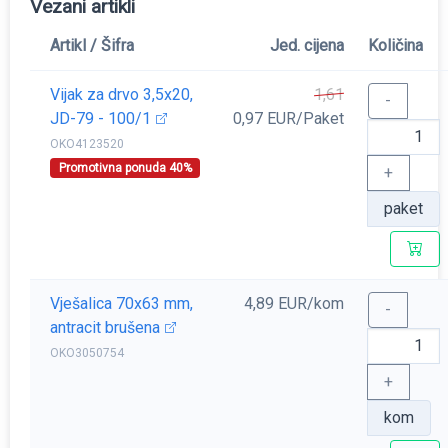
Vezani artikli
Artikl / Šifra
Jed. cijena
Količina
Vijak za drvo 3,5x20,
1,61
-
JD-79 - 100/1
0,97 EUR/Paket
OKO4123520
Promotivna ponuda 40%
+
paket
Vješalica 70x63 mm,
4,89 EUR/kom
-
antracit brušena
OKO3050754
+
kom