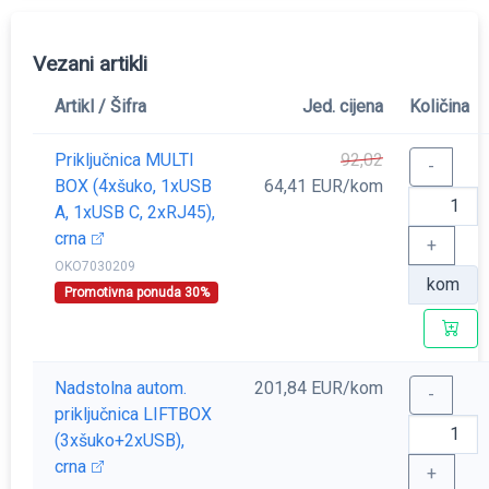
Vezani artikli
Artikl / Šifra
Jed. cijena
Količina
Priključnica MULTI
92,02
-
BOX (4xšuko, 1xUSB
64,41 EUR/kom
A, 1xUSB C, 2xRJ45),
crna
+
OKO7030209
kom
Promotivna ponuda 30%
Nadstolna autom.
201,84 EUR/kom
-
priključnica LIFTBOX
(3xšuko+2xUSB),
crna
+