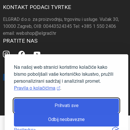
KONTAKT PODACI TVRTKE
ELGRAD d.o.o. za proizvodnju, trgovinu i usluge. Vučak 30,
10000 Zagreb, OIB: 00443524345 Tel: +385 1 550 2406
email: webshop@elgrad.hr
PRATITE NAS
Na našoj web stranici koristimo kolačiće kako
bismo poboljšali vaše korisničko iskustvo, pružili
personalizirani sadržaj i analizirali promet.
Pravila o kolačićima
.
copyright Elgrad d.o.o. 2026.
Prihvati sve
Odbij neobavezne
Postavke