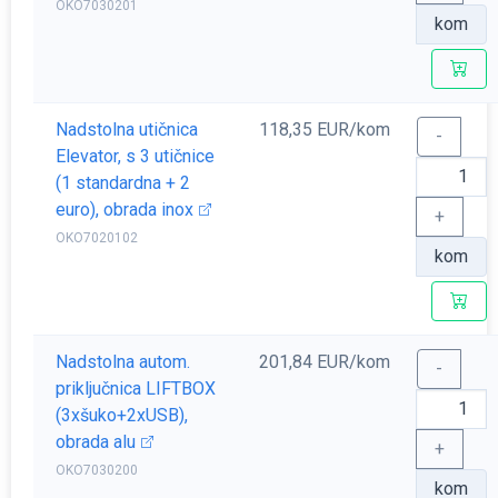
OKO7030201
kom
Nadstolna utičnica
118,35 EUR/kom
-
Elevator, s 3 utičnice
(1 standardna + 2
euro), obrada inox
+
OKO7020102
kom
Nadstolna autom.
201,84 EUR/kom
-
priključnica LIFTBOX
(3xšuko+2xUSB),
obrada alu
+
OKO7030200
kom